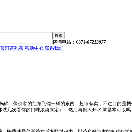
搜索
咨询电话：0871-
67213977
普洱茶熟茶
帮助中心
联系我们
碎，像侠客的红布飞镖一样的东西，超市有卖，不过目的是捣碎
洗几次看你的口味浓淡来定），然后再倒入开水 就基本可以喝
，陈香味是普洱茶在后发酵过程中，以茶多酚为主的多种化学成