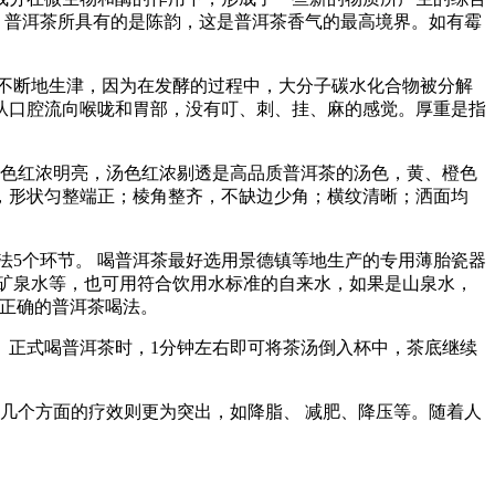
，普洱茶所具有的是陈韵，这是普洱茶香气的最高境界。如有霉
不断地生津，因为在发酵的过程中，大分子碳水化合物被分解
从口腔流向喉咙和胃部，没有叮、刺、挂、麻的感觉。厚重是指
色红浓明亮，汤色红浓剔透是高品质普洱茶的汤色，黄、橙色
，形状匀整端正；棱角整齐，不缺边少角；横纹清晰；洒面均
5个环节。 喝普洱茶最好选用景德镇等地生产的专用薄胎瓷器
矿泉水等，也可用符合饮用水标准的自来水，如果是山泉水，
是正确的普洱茶喝法。
正式喝普洱茶时，1分钟左右即可将茶汤倒入杯中，茶底继续
个方面的疗效则更为突出，如降脂、 减肥、降压等。随着人