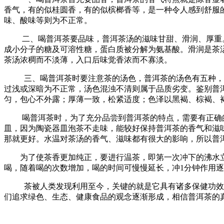
香气，有的似桂圆香，有的似槟榔香等，是一种令人感到舒服的
味、酸味等则为不正常。
二、喝普洱茶要品味，普洱茶汤的滋味甘甜、滑润、厚重。
成小分子的糖及可溶性糖，蛋白质被分解为氨基酸。滑润是茶
茶汤浓稠而不淡薄，入口后味觉香浓而不寡淡。
三、喝普洱茶时要注意茶的汤色，普洱茶的汤色有五种，即
过浅或深暗为不正常，汤色混浊不清则属于品质劣变。鉴别普
匀，包心不外露；厚薄一致，松紧适度；色泽以黑褐、棕褐、
喝普洱茶时，为了充分品尝到普洱茶的特点，需要有正确的普
皿，因为陶瓷器皿泡茶不走味，能较好保持普洱茶的香气和滋
那就更好。水温对茶汤的香气、滋味都有很大的影响，所以普洱
为了使茶香更加纯正，要进行温茶，即第一次冲下的沸水立即
喝，随着喝的次数增加，喝的时间可慢慢延长，冲1分钟作用
茶被人类发现利用至今，关键的就是它具有诸多保健功效，
们追求绿色、生态、健康食品的观念逐渐形成，相信普洱茶的