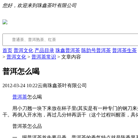
您好，欢迎来到珠鑫茶叶有限公司
首页
普洱文化
产品目录
珠鑫普洱茶
陈韵号普洱茶
普洱茶生茶
>
普洱文化
>
普洱茶常识
> 文章内容
普洱怎么喝
2012-03-24 10:22
云南珠鑫茶叶有限公司
普洱茶
怎么喝
用小刀翘一块下来放在杯子里(其实是有一种专门的钢刀来捣
干。再倒入开水泡，再过几分钟再沥干（这个过程叫醒茶，具体
普洱茶怎么品
一、喝普洱茶首先要品香，普洱茶的香气特点就是陈香显著