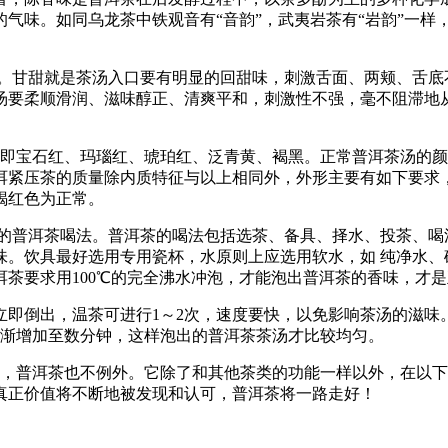
气味。如同乌龙茶中铁观音有“音韵”，武夷岩茶有“岩韵”一样
甘甜就是茶汤入口要有明显的回甜味，刺激舌面、两颊、舌底
汤要柔顺滑润、滋味醇正、清爽平和，刺激性不强，毫不阻滞地
宝石红、玛瑙红、琥珀红、泛青黄、褐黑。正常普洱茶汤的颜
洱紧压茶的质量除内质特征与以上相同外，外形主要有如下要求
褐红色为正常。
洱茶喝法。普洱茶的喝法包括选茶、备具、择水、投茶、喝法
味。饮具最好选用专用瓷杯，水原则上应选用软水，如 纯净水、
茶要求用100℃的完全沸水冲泡，才能泡出普洱茶的香味，才
倒出，温茶可进行1～2次，速度要快，以免影响茶汤的滋味。
逐渐增加至数分钟，这样泡出的普洱茶茶汤才比较均匀。
普洱茶也不例外。它除了和其他茶类的功能一样以外，在以下几
真正价值将不断地被发现和认可，普洱茶将一路走好！